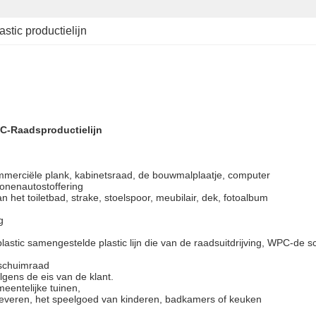
astic productielijn
 WPC-Raadsproductielijn
ommerciële plank, kabinetsraad, de bouwmalplaatje, computer
sonenautostoffering
n het toiletbad, strake, stoelspoor, meubilair, dek, fotoalbum
g
astic samengestelde plastic lijn die van
de
raadsuitdrijving, WPC-de
s
 schuimraad
gens de eis van de klant.
meentelijke tuinen,
is leveren, het speelgoed van kinderen, badkamers of keuken