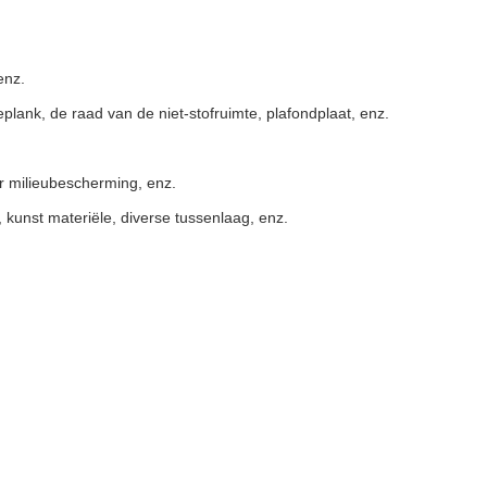
enz.
eplank, de raad van
de niet-
stofruimte, plafondplaat, enz.
or milieubescherming, enz.
, kunst materiële, diverse tussenlaag, enz.