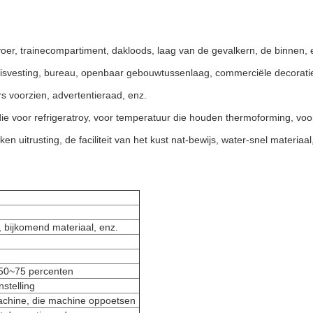
voer, trainecompartiment, dakloods, laag van
de
gevalkern
,
de binnen, 
huisvesting, bureau, openbaar gebouwtussenlaag, commerciële
decorati
s voorzien, advertentieraad, enz.
 die voor refrigeratroy, voor temperatuur die
houden
thermoforming
, vo
n uitrusting, de faciliteit van
het
kust nat-bewijs,
water-snel materiaal
 bijkomend materiaal, enz.
 50~75 percenten
stelling
achine, die machine oppoetsen