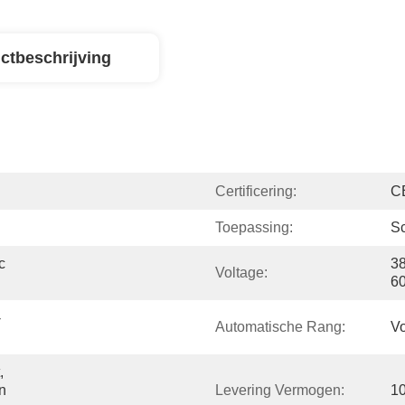
ctbeschrijving
Certificering:
C
Toepassing:
S
 
38
Voltage:
6
-
Automatische Rang:
Vo
 
 
Levering Vermogen:
1