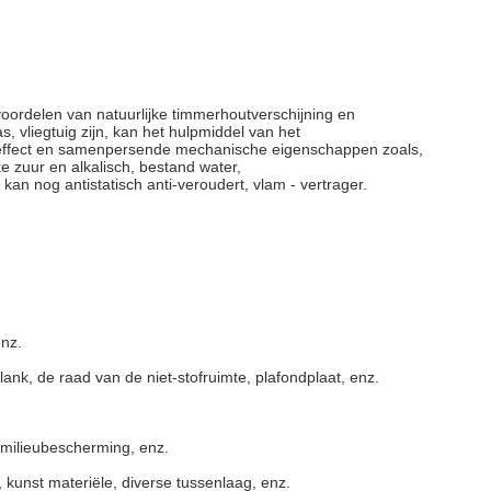
voordelen van natuurlijke timmerhoutverschijning en
, vliegtuig zijn, kan het hulpmiddel van
het
k effect en samenpersende mechanische eigenschappen zoals,
 zuur en alkalisch, bestand water,
kan nog antistatisch anti-veroudert, vlam - vertrager.
enz.
lank, de raad van
de niet-
stofruimte, plafondplaat, enz.
 milieubescherming, enz.
, kunst materiële, diverse tussenlaag, enz.