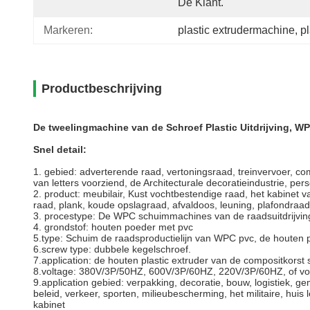
De Klant.
Markeren:
plastic extrudermachine
, 
pl
Productbeschrijving
De tweelingmachine van de Schroef Plastic Uitdrijving,
Snel detail:
1.
gebied: adverterende raad, vertoningsraad, treinvervoer, c
van letters voorziend, de Architecturale decoratieindustrie, per
2.
product: meubilair, Kust vochtbestendige raad, het kabinet va
raad, plank, koude opslagraad, afvaldoos, leuning, plafondraad
3.
procestype: De WPC schuimmachines van de raadsuitdrijvin
4.
grondstof: houten poeder met pvc
5.type: Schuim de raadsproductielijn van WPC pvc, de houten pl
6.screw type: dubbele kegelschroef.
7.application: de houten plastic extruder van de compositkorst
8.voltage: 380V/3P/50HZ, 600V/3P/60HZ, 220V/3P/60HZ, of vol
9.application gebied: verpakking, decoratie, bouw, logistiek, ge
beleid, verkeer, sporten, milieubescherming, het militaire, hu
kabinet