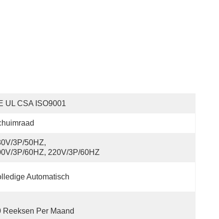
E UL CSA ISO9001
chuimraad
0V/3P/50HZ, 
00V/3P/60HZ, 220V/3P/60HZ
lledige Automatisch
0 Reeksen Per Maand