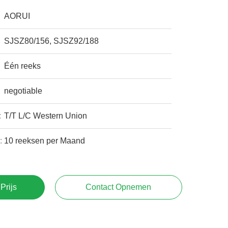
AORUI
SJSZ80/156, SJSZ92/188
Één reeks
negotiable
:
T/T L/C Western Union
:
10 reeksen per Maand
Prijs
Contact Opnemen