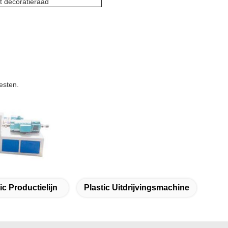
t decoratieraad
esten.
ic Productielijn
Plastic Uitdrijvingsmachine