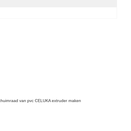
chuim
raad van
pvc
CELUKA extruder maken