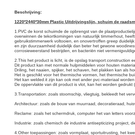
Beschrijving:
1220*2440*30mm Plastic Uitdrijvingslijn, schuim de raad
1.PVC de korst schuimde de opbrengst van
de
plaatproductieli
overwinnen de tekortkomingen van natuurlijk timmerhout, heeft d
gebruikstimmerwerk voltooien, en onovertroffen greep duidel
en zijn duurzaamheid duidelijk dan beter het gewone woodiness
corrosieweerstand bestrijden, en bacteriën niet vermenigvuldige
2.This het product is licht, is de opslag transport.construction 
Dit product kan met normale hulpmiddelen voor houten materi
Driling, het naaien, spijker, het schaven, het plakken kan als 
Het is geschikt voor het thermische vormen, het thermische b
Het kan welded.it zijn kan ook met ander pvc-materiaal worden
De oppervlakte van dit product is vlot, kan het worden gedruk
3.Transportation: zoals stoomschip, vliegtuig,
bekleedt
het verv
Architectuur: zoals de bouw van muurraad, decoratieraad, hu
Reclame: zoals het schermdruk, computer het van letters voorz
Industrie: zoals chemisch de industrie antisepticizing project, 
4.Other toepassingen: zoals vormplaat, sportuitrusting, het kweke