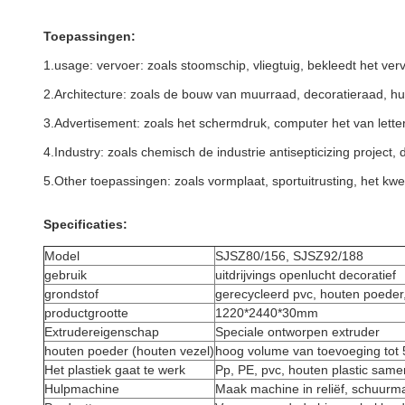
Toepassingen:
1.usage: vervoer: zoals stoomschip, vliegtuig,
bekleedt
het ver
2.Architecture: zoals de bouw van muurraad, decoratieraad, 
3.Advertisement: zoals het schermdruk, computer het van letter
4.Industry: zoals chemisch de industrie antisepticizing project,
5.Other toepassingen: zoals vormplaat, sportuitrusting, het kweke
Specificaties:
Model
SJSZ80/156, SJSZ92/188
gebruik
uitdrijvings openlucht decoratief
grondstof
gerecycleerd pvc, houten poeder,
productgrootte
1220*2440*30mm
Extrudereigenschap
Speciale ontworpen extruder
houten poeder (houten vezel)
hoog volume van toevoeging tot
Het plastiek gaat te werk
Pp, PE, pvc, houten plastic samen
Hulpmachine
Maak machine in reliëf, schuurm