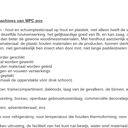
smachines van WPC pvc
jn - hout en schuimplasticraad op hout en plastiek, niet alleen
heeft de 
ezelfde houtverwerking, het gelijkaardige goed van Bi, en kan zaag, as
ijk dan beter de gewone woodinessmaterialen; Met hardhout aanzienlij
materiaal: de plastic houten materialen en de producten, kunnen sterke
n, niet gemakkelijk ben insect eten door mot, niet lange paddestoelen: 
eerder geschikt
aal worden gewerkt
houten materiaal worden geleid
uigen en vouwen verwerkings
 geplakt
t (maak de oppervlakte vóór druk schoon)
oer, trainecompartiment, dakloods, laag van
de
gevalkern,
de
binnen
, 
isvesting, bureau, openbaar gebouwtussenlaag, commerciële
decoratiep
ien, advertentieraad, enz.
die voor refrigeratroy, voor temperatuur die houden thermoforming,
voor
n uitrusting, de faciliteit van
het
kust nat-bewijs,
water-snel materiaal