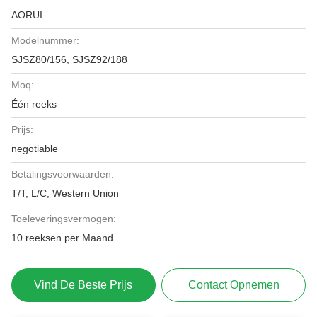
AORUI
Modelnummer:
SJSZ80/156, SJSZ92/188
Moq:
Één reeks
Prijs:
negotiable
Betalingsvoorwaarden:
T/T, L/C, Western Union
Toeleveringsvermogen:
10 reeksen per Maand
Vind De Beste Prijs
Contact Opnemen