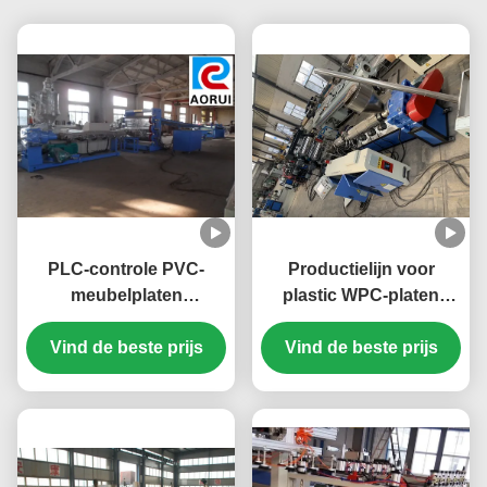
PLC-controle PVC-
Productielijn voor
meubelplaten
plastic WPC-platen
productielijn 1220mm
WPC-PCV-
Vind de beste prijs
PVC-schuimplaat
schuimplatenmachine
Vind de beste prijs
productiemachine
Plastic board
extrusielijn