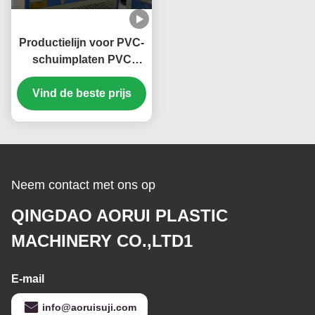
Productielijn voor PVC-
schuimplaten PVC
Celuka-
schuimplatenmachine
Vind de beste prijs
PVC-extrusielijn voor
schuimvrij plaat
Neem contact met ons op
QINGDAO AORUI PLASTIC
MACHINERY CO.,LTD1
E-mail
info@aoruisuji.com