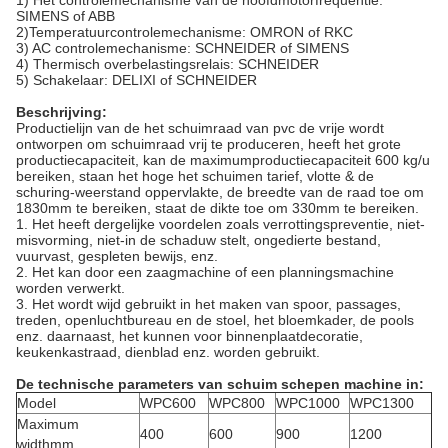
1) Het controlemechanisme van de hoofdmotorfrequentie:
SIMENS of ABB
2)Temperatuurcontrolemechanisme: OMRON of RKC
3) AC controlemechanisme: SCHNEIDER of SIMENS
4) Thermisch overbelastingsrelais: SCHNEIDER
5) Schakelaar: DELIXI of SCHNEIDER
Beschrijving:
Productielijn van de het schuimraad van pvc de vrije wordt
ontworpen om schuimraad vrij te produceren, heeft het grote
productiecapaciteit, kan de maximumproductiecapaciteit 600 kg/u
bereiken, staan het hoge het schuimen tarief, vlotte & de
schuring-weerstand oppervlakte, de breedte van de raad toe om
1830mm te bereiken, staat de dikte toe om 330mm te bereiken.
1.
Het heeft dergelijke voordelen zoals verrottingspreventie, niet-
misvorming, niet-in de schaduw stelt, ongedierte bestand,
vuurvast, gespleten bewijs, enz.
2.
Het kan door een zaagmachine of een planningsmachine
worden verwerkt.
3. Het wordt wijd gebruikt in het maken van spoor, passages,
treden, openluchtbureau en de stoel, het bloemkader, de pools
enz. daarnaast, het kunnen voor binnenplaatdecoratie,
keukenkastraad, dienblad enz. worden gebruikt.
De technische parameters van schuim schepen machine in:
Model
WPC600
WPC800
WPC1000
WPC1300
Maximum
400
600
900
1200
widthmm