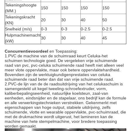
Tekeningshoogte
150
150
150
150
(MM.)
Tekeningskracht
20
30
40
50
(KN)
Snelheid (m/s)
0-3
0-3
0-2.5
0-2.5
Hulpmachinemacht
30
30
40
45
(kW)
Concurrentievoordeel
en Toepassing:
1.PVC de machine van de schuimraad keurt Celuka-het
schuimen technologie goed. De vergeleken vrije schuimende
raad van pvc, pvc-celuka schuimende raad heeft niet alleen veel
meer vlote oppervlakte, maar ook betere oppervlaktehardheid.
Bovendien zijn de werktuigkundigenprestaties van celuka
schuimende raad beter dan dat van vrije schuimende raad.
2.PVC-de lijn van de de raadsuitdrijving van het celukaschuim is
samengesteld uit kegel tweeling-schroefextruder, vorm,
kaliberbepalingseenheid, natuurlijke koelsteun, zaal-van
eenheden, eindsnijder en de stapelaar, ons bedrijf kan de formule
en alle verwerkingstechnieken verstrekken. Gekenmerkt met
eigenschappen van hoge output, stabiele uitdrijving, zelfs
schuimende, vlotte en wearable oppervlakte, pvc-schuimraad, die
met de drukmachine wordt uitgerust, het lamineren kan de
machine van hete stempelmachine, voor bredere toepassing
worden gemaakt.