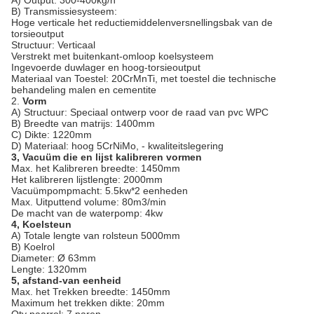
A)
Output: 300-400kg/h
B) Transmissiesysteem:
Hoge verticale het reductiemiddelenversnellingsbak van de
torsieoutput
Structuur: Verticaal
Verstrekt met buitenkant-omloop koelsysteem
Ingevoerde duwlager en hoog-torsieoutput
Materiaal van Toestel: 20CrMnTi, met toestel die technische
behandeling malen en cementite
2.
Vorm
A) Structuur: Speciaal ontwerp voor de raad van pvc WPC
B) Breedte van matrijs: 1400mm
C) Dikte: 1220mm
D) Materiaal: hoog 5CrNiMo, - kwaliteitslegering
3, Vacuüm die en lijst kalibreren vormen
Max. het Kalibreren breedte: 1450mm
Het kalibreren lijstlengte: 2000mm
Vacuümpompmacht: 5.5kw*2 eenheden
Max. Uitputtend volume: 80m3/min
De macht van de waterpomp: 4kw
4, Koelsteun
A) Totale lengte van rolsteun 5000mm
B) Koelrol
Diameter: Ø 63mm
Lengte: 1320mm
5, afstand-van eenheid
Max. het Trekken breedte: 1450mm
Maximum het trekken dikte: 20mm