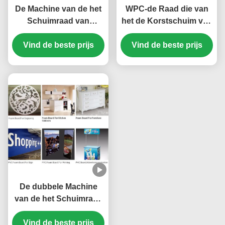
De Machine van de het
WPC-de Raad die van
Schuimraad van
het de Korstschuim van
meubilairwpc pvc met
pvc Machine voor
Tweelingschroefextruder
Vind de beste prijs
Meubilair 380V 50HZ
Vind de beste prijs
maken
De dubbele Machine
van de het Schuimraad
van Schroefwpc pvc
Vind de beste prijs
voor Deur 1220 -