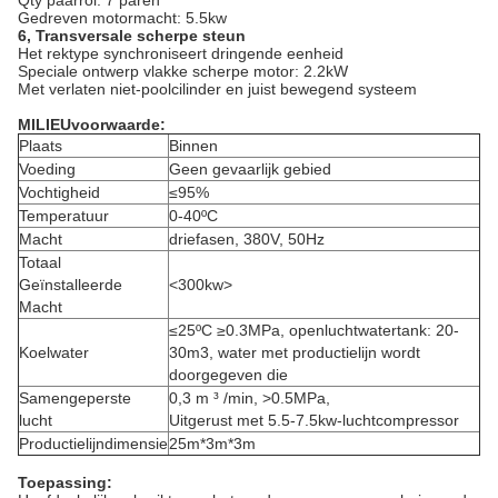
Qty paarrol: 7 paren
Gedreven motormacht: 5.5kw
6, Transversale scherpe steun
Het rektype synchroniseert dringende eenheid
Speciale ontwerp vlakke scherpe motor: 2.2kW
Met verlaten niet-poolcilinder en juist bewegend systeem
MILIEUvoorwaarde:
Plaats
Binnen
Voeding
Geen gevaarlijk gebied
Vochtigheid
≤95%
Temperatuur
0-40ºC
Macht
driefasen, 380V, 50Hz
Totaal
Geïnstalleerde
<300kw>
Macht
≤25ºC ≥0.3MPa, openluchtwatertank: 20-
Koelwater
30m3, water met productielijn wordt
doorgegeven die
Samengeperste
0,3 m ³ /min, >0.5MPa,
lucht
Uitgerust met 5.5-7.5kw-luchtcompressor
Productielijndimensie
25m*3m*3m
Toepassing: