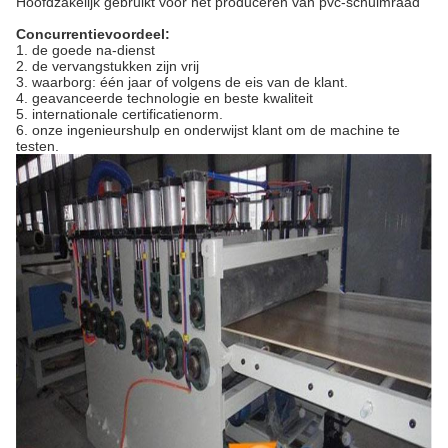
Hoofdzakelijk gebruikt voor het produceren van pvc-schuimraad
Concurrentievoordeel:
1.
de goede na-dienst
2.
de vervangstukken zijn vrij
3.
waarborg: één jaar of volgens de eis van de klant.
4.
geavanceerde technologie en beste kwaliteit
5.
internationale certificatienorm.
6.
onze ingenieurshulp en onderwijst klant om de machine te
testen.