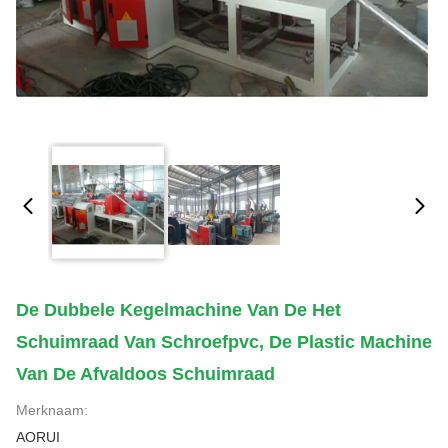
De Dubbele Kegelmachine Van De Het
Schuimraad Van Schroefpvc, De Plastic Machine
Van De Afvaldoos Schuimraad
Merknaam:
AORUI