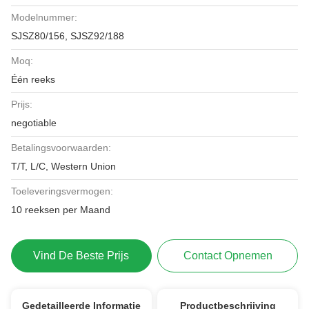
Modelnummer:
SJSZ80/156, SJSZ92/188
Moq:
Één reeks
Prijs:
negotiable
Betalingsvoorwaarden:
T/T, L/C, Western Union
Toeleveringsvermogen:
10 reeksen per Maand
Vind De Beste Prijs
Contact Opnemen
Gedetailleerde Informatie
Productbeschrijving