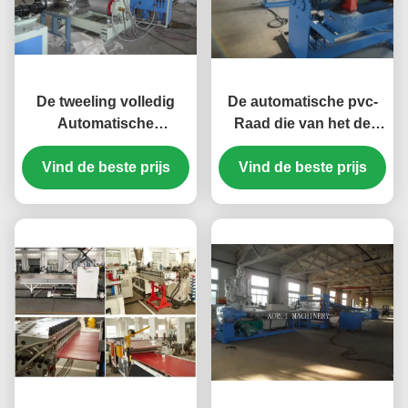
De tweeling volledig
De automatische pvc-
Automatische
Raad die van het de
Productielijn van de het
Productielijn Plastic
Schuimraad van pvc
Vind de beste prijs
Vind de beste prijs
Meubilair van de
van de Schroefextruder
Schuimraad Machine
maken