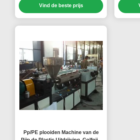
Vind de beste prijs
Pp/PE plooiden Machine van de
Pijp de Plastic Uitdrijving, Golfpijp