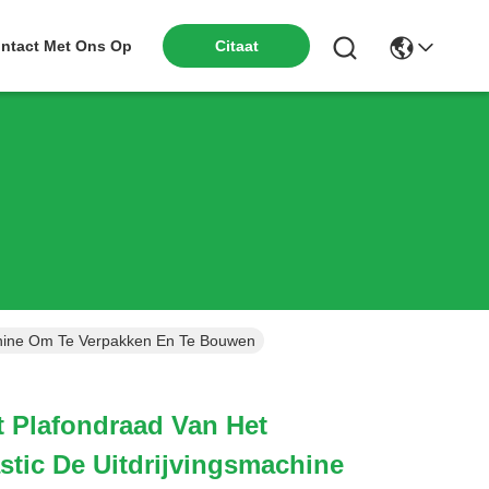
ntact Met Ons Op
Citaat
achine Om Te Verpakken En Te Bouwen
 Plafondraad Van Het
stic De Uitdrijvingsmachine