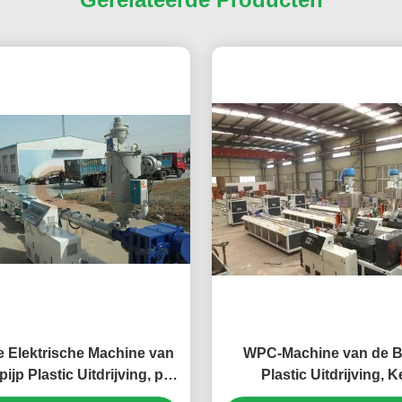
 Elektrische Machine van
WPC-Machine van de B
ijp Plastic Uitdrijving, pp-
Plastic Uitdrijving, K
uder van de Drainagepijp
Tweelingschroefextr