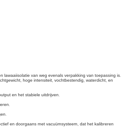
en lawaaiisolatie van weg evenals verpakking van toepassing is.
htgewicht, hoge intensiteit, vochtbestendig, waterdicht, en
put en het stabiele uitdrijven.
eren.
gen.
fectief en doorgaans met vacuümsysteem, dat het kalibreren