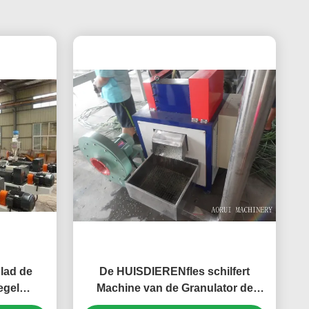
lad de
De HUISDIERENfles schilfert
egel
Machine van de Granulator de
uder
Plastic Uitdrijving, de