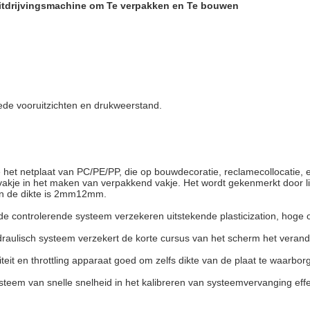
Uitdrijvingsmachine om Te verpakken en Te bouwen
ede vooruitzichten en drukweerstand.
e het netplaat van PC/PE/PP, die op bouwdecoratie, reclamecollocatie, 
vakje in het maken van verpakkend vakje. Het wordt gekenmerkt door lic
en de dikte is 2mm12mm.
 controlerende systeem verzekeren uitstekende plasticization, hoge out
raulisch systeem verzekert de korte cursus van het scherm het verand
teit en throttling apparaat goed om zelfs dikte van de plaat te waarbor
ysteem van snelle snelheid in het kalibreren van systeemvervanging ef