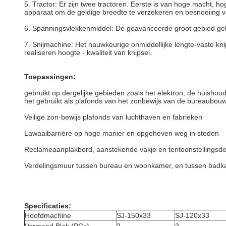
5.
Tractor: Er zijn twee tractoren. Eerste is van hoge macht, h
apparaat om de geldige breedte te verzekeren en besnoeiing 
6.
Spanningsvlekkenmiddel: De geavanceerde groot gebied gelei
7.
Snijmachine: Het nauwkeurige onmiddellijke lengte-vaste k
realiseren hoogte - kwaliteit van knipsel.
Toepassingen:
gebruikt op dergelijke gebieden zoals het elektron, de huisho
het gebruikt als plafonds van het zonbewijs van de bureaubouw,
Veilige zon-bewijs plafonds van luchthaven en fabrieken
Lawaaibarrière op hoge manier en opgeheven weg in steden
Reclameaanplakbord, aanstekende vakje en tentoonstellingsde
Verdelingsmuur tussen bureau en woonkamer, en tussen badka
Specificaties:
Hoofdmachine
SJ-150x33
SJ-120x33