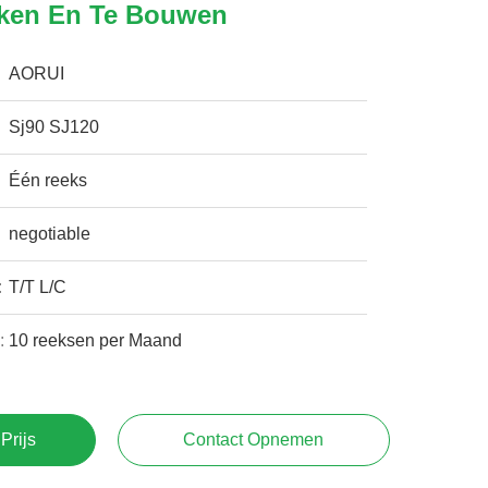
ken En Te Bouwen
AORUI
Sj90 SJ120
Één reeks
negotiable
:
T/T L/C
:
10 reeksen per Maand
Prijs
Contact Opnemen