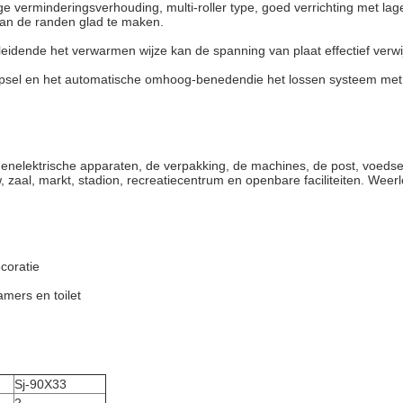
oge verminderingsverhouding, multi-roller type, goed verrichting met lag
van de randen glad te maken.
dende het verwarmen wijze kan de spanning van plaat effectief verwi
nipsel en het automatische omhoog-benedendie het lossen systeem met 
udenelektrische apparaten, de verpakking, de machines, de post, voeds
 zaal, markt, stadion, recreatiecentrum en openbare faciliteiten. Wee
coratie
mers en toilet
Sj-90X33