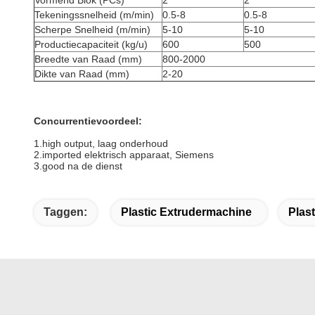
Vormend Blok (PCs)
2
2
Tekeningssnelheid (m/min)
0.5-8
0.5-8
Scherpe Snelheid (m/min)
5-10
5-10
Productiecapaciteit (kg/u)
600
500
Breedte van Raad (mm)
800-2000
Dikte van Raad (mm)
2-20
Concurrentievoordeel:
1.high output, laag onderhoud
2.imported elektrisch apparaat, Siemens
3.good na de dienst
Taggen:
Plastic Extrudermachine
Plas