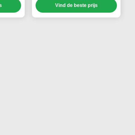
s
Korrelextruder van de
Vind de beste prijs
HUISDIEREN Kringloopfilm af