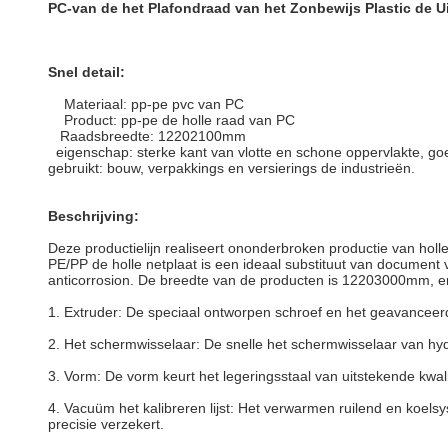
PC-van de het Plafondraad van het Zonbewijs Plastic de 
Snel detail:
Materiaal: pp-pe pvc van PC
Product: pp-pe de holle raad van PC
Raadsbreedte: 12202100mm
eigenschap: sterke kant van vlotte en schone oppervlakte, go
gebruikt: bouw, verpakkings en versierings de industrieën.
Beschrijving:
Deze productielijn realiseert ononderbroken productie van holl
PE/PP de holle netplaat is een ideaal substituut van document 
anticorrosion. De breedte van de producten is 12203000mm, 
1.
Extruder: De speciaal ontworpen schroef en het geavanceerde
2.
Het schermwisselaar: De snelle het schermwisselaar van hyd
3.
Vorm: De vorm keurt het legeringsstaal van uitstekende kwali
4.
Vacuüm het kalibreren lijst: Het verwarmen ruilend en koels
precisie verzekert.