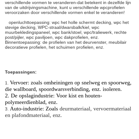
verschillende vormen te veranderen-dat betekent in dezelfde lijn
van de uitdrijvingsmachine, kunt u verschillende wpcprofielen
veroorzaken door verschillende vormen enkel te veranderen!
openluchttoepassing: wpc het holle schermt decking, wpc het
stevige decking, WPC-straal/dwarsbalk/kiel, wpc
muurbekledingspaneel, wpc bank/stoel, wpc/traliewerk, rechte
post/pijler, wpc paviljoen, wpc dakprofielen, enz.
Binnentoepassing: de profielen van het deurvenster, meubilair
decoratieve profielen, het schuimen profielen, enz.
Toepassingen:
Vervoer: zoals omheiningen op snelweg en spoorweg,
1.
die wallboard, spoordwarsverbinding, enz. isoleren.
2. De opslagindustrie: Voor kist en houten-
polymeerdienblad, enz.
Auto-industrie: Zoals
deurmateriaal, vervoermateriaal
3.
en plafondmateriaal, enz.