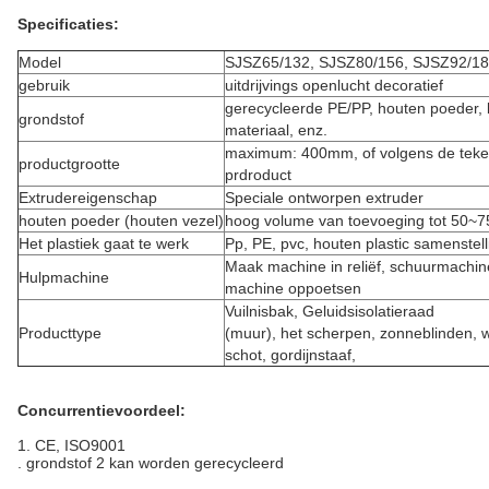
Specificaties:
Model
SJSZ65/132, SJSZ80/156, SJSZ92/1
gebruik
uitdrijvings openlucht decoratief
gerecycleerde PE/PP, houten poeder,
grondstof
materiaal, enz.
maximum: 400mm, of volgens de teke
productgrootte
prdroduct
Extrudereigenschap
Speciale ontworpen extruder
houten poeder (houten vezel)
hoog volume van toevoeging tot 50~7
Het plastiek gaat te werk
Pp, PE, pvc, houten plastic samenstell
Maak machine in reliëf, schuurmachin
Hulpmachine
machine oppoetsen
Vuilnisbak, Geluidsisolatieraad
Producttype
(muur), het scherpen, zonneblinden, w
schot, gordijnstaaf,
Concurrentievoordeel:
1. CE, ISO9001
. grondstof 2 kan worden gerecycleerd