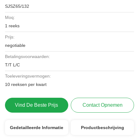
SJSZ65/132
Moq:
1 reeks
Prijs:
negotiable
Betalingsvoorwaarden:
T/T L/C
Toeleveringsvermogen:
10 reeksen per kwart
Vind De Beste Prijs
Contact Opnemen
Gedetailleerde Informatie
Productbeschrijving