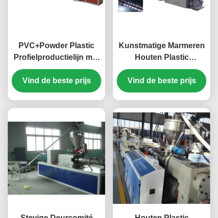
PVC+Powder Plastic
Kunstmatige Marmeren
Profielproductielijn met
Houten Plastic
Tweelingschroefextruder,
Samengestelde
Vind de beste prijs
Houten Plastic
Uitdrijvingslijn, pvc-de
Vind de beste prijs
Samengestelde
Machine van de
Uitdrijvingslijn
Profieluitdrijving
Stevige Deurcomité
Houten Plastic