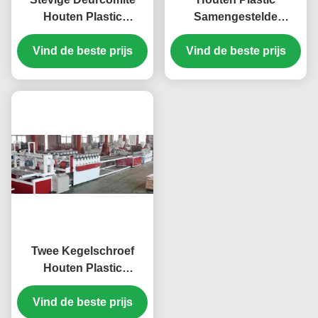
Houten Plastic
Samengestelde
Productielijn Duurzame
Uitdrijvingslijn met
Volledige Automatisch
Vind de beste prijs
Tweelingschroefextruder,
Vind de beste prijs
WPC-de Machine van
de Schuimraad
Twee Kegelschroef
Houten Plastic
Productielijn, WPC-
Uitdrijvingsmachines
Vind de beste prijs