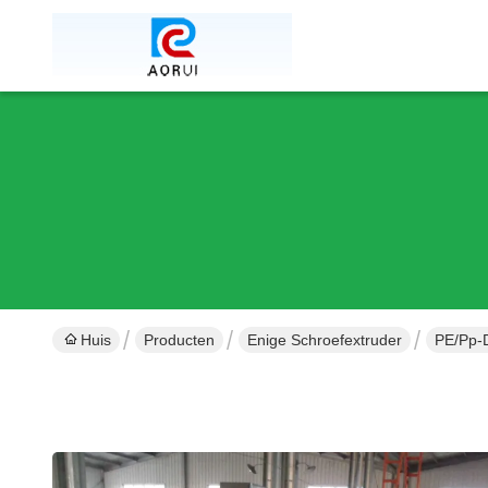
Huis
Producten
Enige Schroefextruder
PE/pp-D