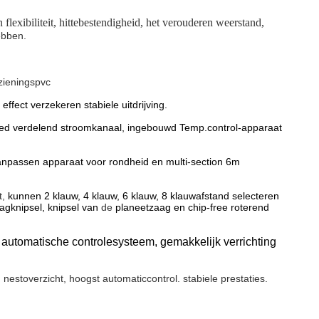
n flexibiliteit, hittebestendigheid, het verouderen weerstand,
ebben
.
rzieningspvc
fect verzekeren stabiele uitdrijving.
goed verdelend stroomkanaal, ingebouwd Temp.control-apparaat
aanpassen apparaat voor rondheid en multi-section 6m
t,
kunnen 2 klauw, 4 klauw, 6 klauw, 8 klauwafstand selecteren
agknipsel, knipsel van
de
planeetzaag en chip-free roterend
t automatische controlesysteem, gemakkelijk verrichting
, nestoverzicht, hoogst automaticcontrol. stabiele prestaties.