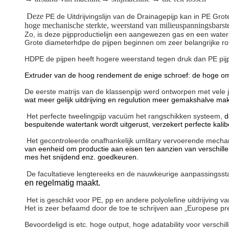
Deze
PE de Uitdrijvingslijn van
de
Drainagepijp kan in PE Grot
hoge mechanische sterkte, weerstand van milieuspanningsbarst
Zo, is deze pijpproductielijn een aangewezen gas en een waterp
Grote diameterhdpe de pijpen beginnen om zeer belangrijke rol
HDPE de pijpen heeft hogere weerstand tegen druk dan PE pijp. H
Extruder van de hoog rendement de enige schroef: de hoge omwe
De eerste matrijs van de klassenpijp werd ontworpen met vele 
wat meer gelijk uitdrijving en regulution meer gemakshalve ma
Het perfecte tweelingpijp vacuüm het rangschikken systeem,
d
bespuitende watertank wordt uitgerust, verzekert perfecte kalib
Het gecontroleerde onafhankelijk umlitary vervoerende mechan
van eenheid om productie aan eisen ten aanzien van verschille
mes het snijdend enz. goedkeuren.
De facultatieve lengtereeks en de nauwkeurige aanpassingsst
en regelmatig maakt.
Het is geschikt voor PE, pp en andere polyolefine uitdrijving va
Het is zeer befaamd door de toe te schrijven aan „Europese pr
Bevoordeligd is
etc.
hoge output, hoge adatability voor verschi