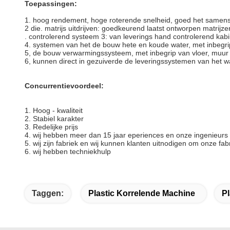
Toepassingen:
1.
hoog rendement, hoge roterende snelheid, goed het samenstell
2 die. matrijs uitdrijven: goedkeurend laatst ontworpen matrij
. controlerend systeem 3: van leverings hand controlerend ka
4. systemen van het de bouw hete en koude water, met inbegr
5, de bouw verwarmingssysteem, met inbegrip van vloer, muur
6, kunnen direct in gezuiverde de leveringssystemen van het w
Concurrentievoordeel:
1. Hoog - kwaliteit
2. Stabiel karakter
3. Redelijke prijs
4. wij hebben meer dan 15 jaar eperiences en onze ingenieur
5. wij zijn fabriek en wij kunnen klanten uitnodigen om onze f
6. wij hebben techniekhulp
Taggen:
Plastic Korrelende Machine
P