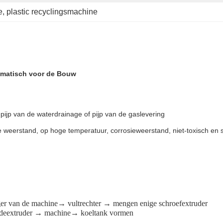
e
, 
plastic recyclingsmachine
tomatisch voor de Bouw
 pijp van de waterdrainage of pijp van de gaslevering
erstand, op hoge temperatuur, corrosieweerstand, niet-toxisch en slijt
er van de machine→ vultrechter → mengen enige schroefextruder
odeextruder → machine→ koeltank vormen