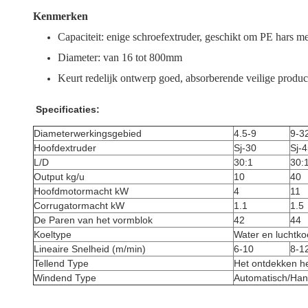
Kenmerken
Capaciteit: enige schroefextruder, geschikt om PE hars 
Diameter: van 16 tot 800mm
Keurt redelijk ontwerp goed, absorberende veilige produ
Specificaties:
Diameterwerkingsgebied
4.5-9
9-3
Hoofdextruder
Sj-30
Sj-
L/D
30:1
30:
Output kg/u
10
40
Hoofdmotormacht kW
4
11
Corrugatormacht kW
1.1
1.5
De Paren van het vormblok
42
44
Koeltype
Water en luchtko
Lineaire Snelheid (m/min)
6-10
8-1
Tellend Type
Het ontdekken he
Windend Type
Automatisch/Ha