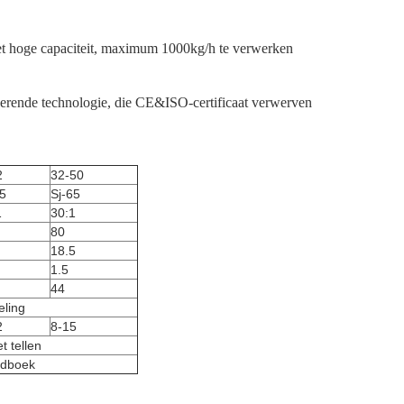
met hoge capaciteit, maximum 1000kg/h te verwerken
cerende technologie, die CE&ISO-certificaat verwerven
2
32-50
45
Sj-65
1
30:1
80
18.5
1.5
44
eling
2
8-15
t tellen
ndboek