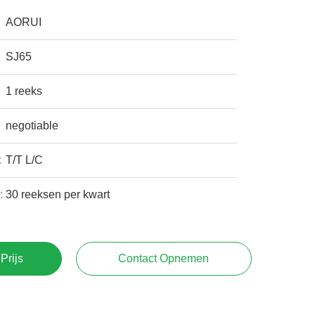
AORUI
SJ65
1 reeks
negotiable
:
T/T L/C
:
30 reeksen per kwart
Prijs
Contact Opnemen