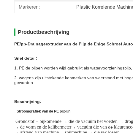
Markeren:
Plastic Korrelende Machin
Productbeschrijving
PE/pp-Drainageextruder van de Pijp de Enige Schroef Au
Snel detail:
1.
PE de pijpen worden wijd gebruikt als watervoorzieningspijp,
2.
wegens zijn uitstekende kenmerken van weerstand met hoge we
geworden.
Beschrijving:
Stroomgrafiek van de PE pijplijn
Grondstof + bijkomende → die de vacuüm het voeden → drog
→ de vorm en de kalibermeter→ vacuüm die van
kleurenc
de
→ afstand-van machine→ snijmachine → die rek lossen