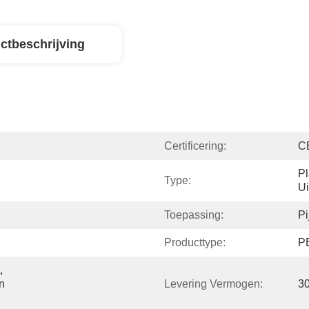
ctbeschrijving
Certificering:
C
Pl
Type:
Ui
Toepassing:
Pi
Producttype:
PE
 
 
Levering Vermogen:
30