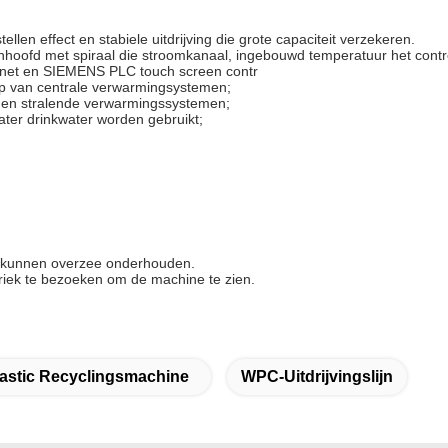
en effect en stabiele uitdrijving die grote capaciteit verzekeren.
zenhoofd met spiraal die stroomkanaal, ingebouwd temperatuur het contr
binet en SIEMENS PLC touch screen contr
ip van centrale verwarmingsystemen;
 en stralende verwarmingssystemen;
ater drinkwater worden gebruikt;
s kunnen overzee onderhouden.
abriek te bezoeken om de machine te zien.
lastic Recyclingsmachine
WPC-Uitdrijvingslijn