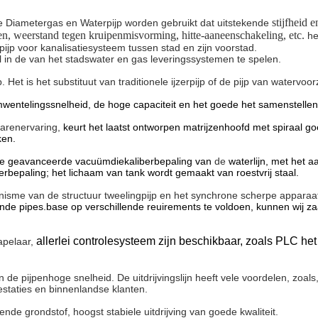
stijfheid e
e Diametergas en Waterpijp worden gebruikt dat
uitstekende
en, weerstand tegen kruipenmisvorming, hitte-aaneenschakeling, etc.
h
ijp voor kanalisatiesysteem tussen stad en zijn voorstad.
 in de van het stadswater en gas leveringssystemen te spelen.
et is het substituut van traditionele ijzerpijp of de pijp van watervoo
ntelingssnelheid, de hoge capaciteit en het goede het samenstellen ef
jarenervaring,
keurt het laatst ontworpen matrijzenhoofd met spiraal 
ken.
e geavanceerde vacuümdiekaliberbepaling van
de
waterlijn, met het 
erbepaling; het lichaam van tank wordt gemaakt van roestvrij staal.
isme van de structuur tweelingpijp en het synchrone scherpe apparaa
nde pipes.base op verschillende reuirements te voldoen, kunnen wij za
allerlei controlesysteem zijn beschikbaar, zoals PLC he
apelaar,
n de pijpenhoge snelheid. De uitdrijvingslijn heeft vele voordelen, zoals
estaties en binnenlandse klanten.
llende grondstof, hoogst
stabiele uitdrijving van goede kwaliteit.