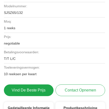
Modelnummer:
SJSZ65/132
Moq:
1 reeks
Prijs:
negotiable
Betalingsvoorwaarden:
T/T L/C
Toeleveringsvermogen:
10 reeksen per kwart
Vind De Beste Prijs
Contact Opnemen
Gedetailleerde Informatie
Productbeschrijving