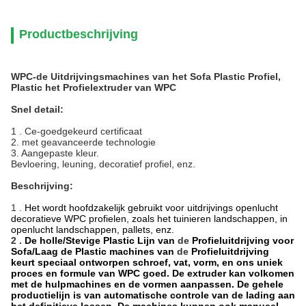
Productbeschrijving
WPC-de Uitdrijvingsmachines van het Sofa Plastic Profiel,
Plastic het Profielextruder van WPC
Snel detail:
1 .
Ce-goedgekeurd certificaat
2. met geavanceerde technologie
3. Aangepaste kleur.
Bevloering, leuning, decoratief profiel, enz.
Beschrijving:
1 .
Het wordt hoofdzakelijk gebruikt voor uitdrijvings openlucht
decoratieve WPC profielen, zoals het tuinieren landschappen, in
openlucht landschappen, pallets, enz.
2 .
De holle/Stevige Plastic Lijn van
de
Profieluitdrijving voor
Sofa/Laag de Plastic machines van
de
Profieluitdrijving
keurt speciaal ontworpen schroef, vat, vorm, en ons uniek
proces en formule van WPC goed. De extruder kan volkomen
met de hulpmachines en de vormen aanpassen. De gehele
productielijn is van automatische controle van de lading aan