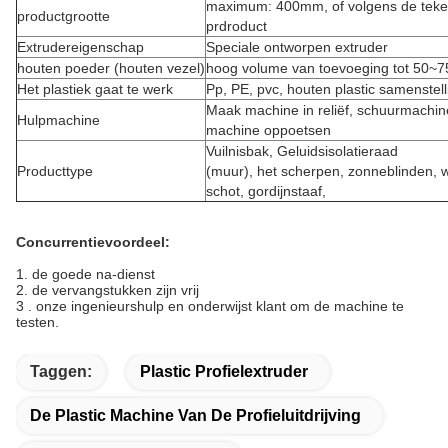
maximum: 400mm, of volgens de teke
productgrootte
prdroduct
Extrudereigenschap
Speciale ontworpen extruder
houten poeder (houten vezel)
hoog volume van toevoeging tot 50~7
Het plastiek gaat te werk
Pp, PE, pvc, houten plastic samenstell
Maak machine in reliëf, schuurmachin
Hulpmachine
machine oppoetsen
Vuilnisbak, Geluidsisolatieraad
Producttype
(muur), het scherpen, zonneblinden, w
schot, gordijnstaaf,
Concurrentievoordeel:
1. de goede na-dienst
2. de vervangstukken zijn vrij
3 .
onze ingenieurshulp en onderwijst klant om de machine te
testen.
Taggen:
Plastic Profielextruder
De Plastic Machine Van De Profieluitdrijving