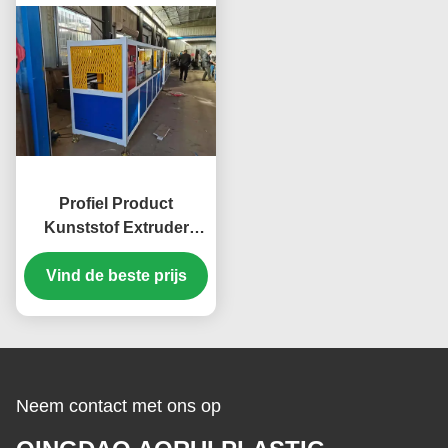
Profiel Product
Kunststof Extruder
Machine De Toekomst
Vind de beste prijs
van de Productie
Neem contact met ons op