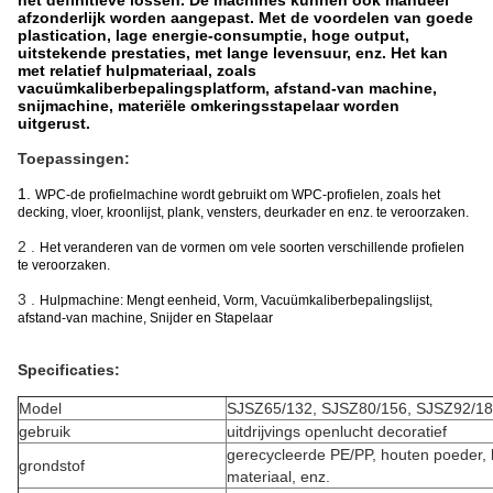
het definitieve lossen. De machines kunnen ook manueel
afzonderlijk worden aangepast. Met de voordelen van goede
plastication, lage energie-consumptie, hoge output,
uitstekende prestaties, met lange levensuur, enz. Het kan
met relatief hulpmateriaal, zoals
vacuümkaliberbepalingsplatform, afstand-van machine,
snijmachine, materiële omkeringsstapelaar worden
uitgerust.
Toepassingen:
1.
WPC-de profielmachine wordt gebruikt om WPC-profielen, zoals het
decking, vloer, kroonlijst, plank, vensters, deurkader en enz. te veroorzaken.
2 .
Het veranderen van de vormen om vele soorten verschillende profielen
te veroorzaken.
3 .
Hulpmachine: Mengt eenheid, Vorm, Vacuümkaliberbepalingslijst,
afstand-van machine, Snijder en Stapelaar
Specificaties:
Model
SJSZ65/132, SJSZ80/156, SJSZ92/1
gebruik
uitdrijvings openlucht decoratief
gerecycleerde PE/PP, houten poeder,
grondstof
materiaal, enz.