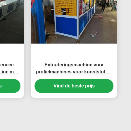
Service
Extruderingsmachine voor
 Line met
profielmachines voor kunststof en
iaal en
gebruiksvriendelijk
ameter
s
Vind de beste prijs