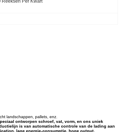
 Reeksen Per Kwart
cht landschappen, pallets, enz.
peciaal ontworpen schroef, vat, vorm, en ons uniek
tielijn is van automatische controle van de lading aan
ication, lage energie-consumptie, hoge output,