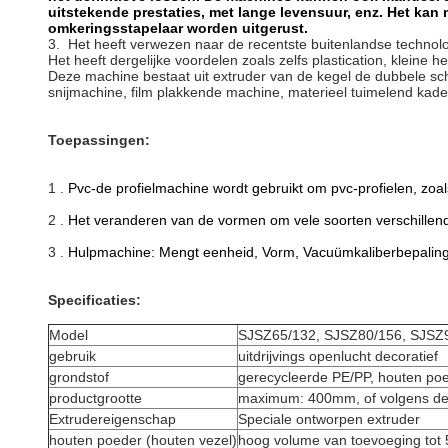
uitstekende prestaties, met lange levensuur, enz. Het kan
omkeringsstapelaar worden uitgerust.
3. Het heeft verwezen naar de recentste buitenlandse technolo
Het heeft dergelijke voordelen zoals zelfs plastication, kleine 
Deze machine bestaat uit extruder van de kegel de dubbele schr
snijmachine, film plakkende machine, materieel tuimelend kade
Toepassingen:
1 .
Pvc-de profielmachine wordt gebruikt om pvc-profielen, zoals
2 .
Het veranderen van de vormen om vele soorten verschillend
3 .
Hulpmachine: Mengt eenheid, Vorm, Vacuümkaliberbepalingsl
Specificaties:
Model
SJSZ65/132, SJSZ80/156, SJSZ
gebruik
uitdrijvings openlucht decoratief
grondstof
gerecycleerde PE/PP, houten poe
productgrootte
maximum: 400mm, of volgens de 
Extrudereigenschap
Speciale ontworpen extruder
houten poeder (houten vezel)
hoog volume van toevoeging tot