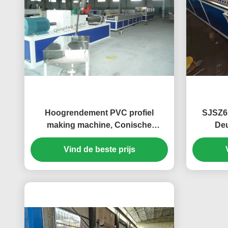
Hoogrendement PVC profiel
SJSZ6
making machine, Conische
Deu
dubbelschroefsextruder voor
Volautom
Vind de beste prijs
UPVC profielen