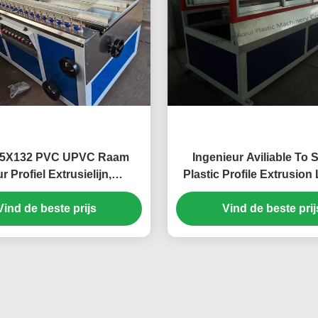
5X132 PVC UPVC Raam
Ingenieur Aviliable To 
r Profiel Extrusielijn,
Plastic Profile Extrusion
atische PVC Raam Profiel
38 Moaia schroef mater
Vind de beste prijs
Machine
SJSZ65X132 schroef di
Vind de beste prij