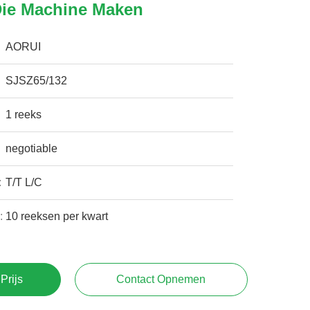
Die Machine Maken
AORUI
SJSZ65/132
1 reeks
negotiable
:
T/T L/C
:
10 reeksen per kwart
Prijs
Contact Opnemen