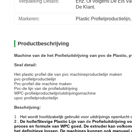
Verpakking Details:
Enz. Of Volgens De Eis Van
De Klant.
Markeren:
Plastic Profielproductielijn
,
Productbeschrijving
Machine van de het Profieluitdrijving van pvc de Plastic
Snel detail:
Het plastic profiel die van pvc machineproductielijn maken
pvc-profielproductielijn
Pvc-profiel die machine maken
Pvc-de lijn van de profieluitdrijving
WPC-profielproductielijn/uitdrijvingsmachine
upvc profielproductielijn
Beschrijving:
1 .
Het wordt hoofdzakelijk gebruikt voor uitdrijvings openlucht
2 .
De holle/Stevige Plastic Lijn van
de
Profieluitdrijving 
proces en formule van WPC goed. De extruder kan volkome
het definitieve lossen. De machines kunnen ook manueel a