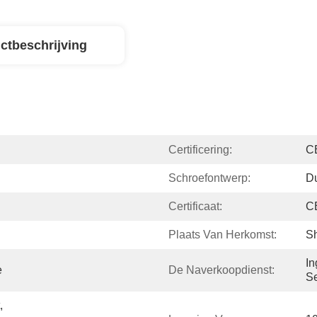
ctbeschrijving
Certificering:
C
Schroefontwerp:
Du
Certificaat:
C
Plaats Van Herkomst:
Sh
In
e
De Naverkoopdienst:
Se
 