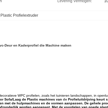
 
Levering Vermogen:
10
 
Plastic Profielextruder
, pvc-Deur en Kaderprofiel die Machine maken
 decoratieve WPC profielen, zoals het tuinieren landschappen, in openlu
voor Sofa/Laag de Plastic machines van
de
Profieluitdrijving
keurt s
n met de hulpmachines en de vormen aanpassen. De gehele produc
fzonderlijk worden aangepast. Met de voordelen van goede plast