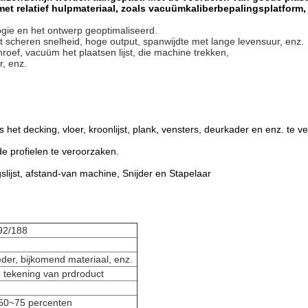
 met relatief hulpmateriaal, zoals vacuümkaliberbepalingsplatform
gie en het ontwerp geoptimaliseerd.
het scheren snelheid, hoge output, spanwijdte met lange levensuur, enz.
oef, vacuüm het plaatsen lijst, die machine trekken,
r, enz.
 het decking, vloer, kroonlijst, plank, vensters, deurkader en enz. te v
e profielen te veroorzaken.
ijst, afstand-van machine, Snijder en Stapelaar
92/188
der, bijkomend materiaal, enz.
tekening van prdroduct
 50~75 percenten