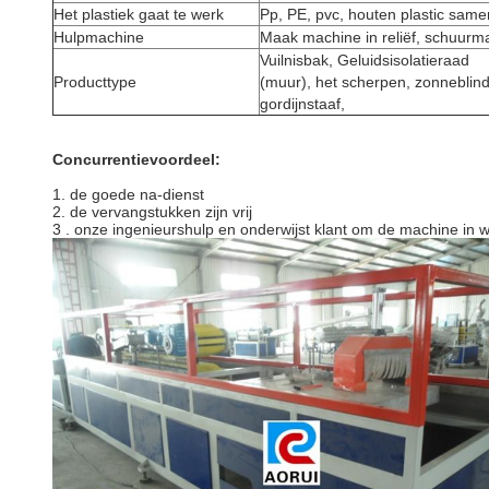
Het plastiek gaat te werk
Pp, PE, pvc, houten plastic samen
Hulpmachine
Maak machine in reliëf, schuurm
Vuilnisbak, Geluidsisolatieraad
Producttype
(muur), het scherpen, zonneblind
gordijnstaaf,
Concurrentievoordeel:
1. de goede na-dienst
2. de vervangstukken zijn vrij
3 .
onze ingenieurshulp en onderwijst klant om de machine in we