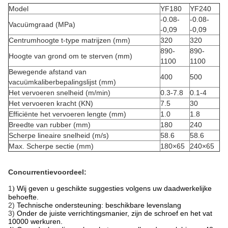
Model
YF180
YF240
-0.08-
-0.08-
Vacuümgraad (MPa)
-0,09
-0,09
Centrumhoogte t-type matrijzen (mm)
320
320
890-
890-
Hoogte van grond om te sterven (mm)
1100
1100
Bewegende afstand van
400
500
vacuümkaliberbepalingslijst (mm)
Het vervoeren snelheid (m/min)
0.3-7.8
0.1-4
Het vervoeren kracht (KN)
7.5
30
Efficiënte het vervoeren lengte (mm)
1.0
1.8
Breedte van rubber (mm)
180
240
Scherpe lineaire snelheid (m/s)
58.6
58.6
Max. Scherpe sectie (mm)
180×65
240×65
Concurrentievoordeel:
1
Wij geven u geschikte suggesties volgens uw daadwerkelijke
)
behoefte.
2)
Technische ondersteuning: beschikbare levenslang
3)
Onder de juiste verrichtingsmanier, zijn de schroef en het vat
10000 werkuren.