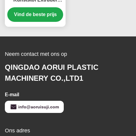
Machine De Toekomst
Vind de beste prijs
van de Productie
Neem contact met ons op
QINGDAO AORUI PLASTIC
MACHINERY CO.,LTD1
E-mail
info@aoruisuji.com
Ons adres