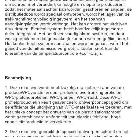
om schroef met veranderlijke hoogte en diepte te produceren,
zodat het materiaal zachter kan worden geschoren en snijden. de
distributiedoos wordt speciaal ontworpen, wordt het lager van de
trekkrachtkracht volledig ingevoerd, en het spancan
aandrijvingsleven wordt verlengd. Het kan grotere het uitdrijven
druk dragen. Eletrical systerm heeft hoofdzakelijk ingevoerde
delen toegepast. Het heeft veelvoudig alarm systerm, en daar
weinig problemen dat gemakkelijk kunnen worden geëlimineerd.
Het koelen heeft systerm speciaal ontwerp toegepast, wordt het
gebied van de hitteemissie vergroot, is koelen snel, kan de
tolerantie van de temperatuurcontrole +1or -1 zijn.
Beschrijving:
1. Deze machine wordt hoofdzakelijk etc. gebruikt aan van de
produceWPCvenster & deur profielen, pvc-trunking profielen,
WPC-plafondprofielen, WPC-paneel, WPC-raad. Deze WPC-
profielproductielijn keurt geavanceerd ontwerpconcept goed om
de efficiënte die uitdrijving van WPC-materiaal te verzekeren, met
het unieke concept het ontwerp van de plasticizationschroef
wordt gecombineerd uniformiteit van plastic uitdrijving, hoge
capaciteitsproductie te verzekeren.
2. Deze machine gebruikt de speciale ontworpen schroef en het
vat, de matrijs en het uitdrijvingsproces om plastic en houten