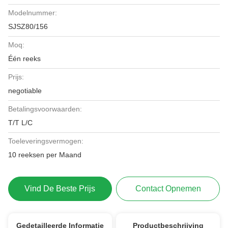
Modelnummer:
SJSZ80/156
Moq:
Één reeks
Prijs:
negotiable
Betalingsvoorwaarden:
T/T L/C
Toeleveringsvermogen:
10 reeksen per Maand
Vind De Beste Prijs
Contact Opnemen
Gedetailleerde Informatie
Productbeschrijving