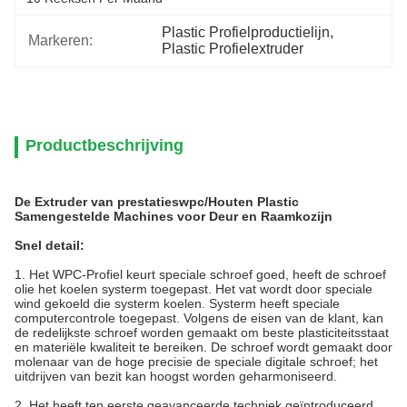
Plastic Profielproductielijn
, 
Markeren:
Plastic Profielextruder
Productbeschrijving
De Extruder van prestatieswpc/Houten Plastic
Samengestelde Machines voor Deur en Raamkozijn
Snel detail:
1.
Het WPC-Profiel keurt speciale schroef goed, heeft de schroef
olie het koelen systerm toegepast. Het vat wordt door speciale
wind gekoeld die systerm koelen. Systerm heeft speciale
computercontrole toegepast. Volgens de eisen van de klant, kan
de redelijkste schroef worden gemaakt om beste plasticiteitsstaat
en materiële kwaliteit te bereiken. De schroef wordt gemaakt door
molenaar van de hoge precisie de speciale digitale schroef; het
uitdrijven van bezit kan hoogst worden geharmoniseerd.
2.
Het heeft ten eerste geavanceerde techniek geïntroduceerd