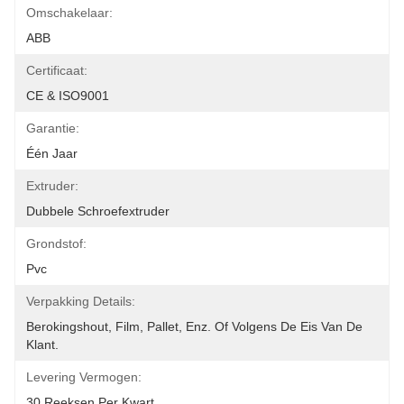
Omschakelaar:
ABB
Certificaat:
CE & ISO9001
Garantie:
Één Jaar
Extruder:
Dubbele Schroefextruder
Grondstof:
Pvc
Verpakking Details:
Berokingshout, Film, Pallet, Enz. Of Volgens De Eis Van De 
Klant.
Levering Vermogen:
30 Reeksen Per Kwart