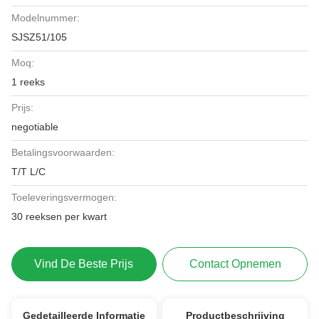
Modelnummer:
SJSZ51/105
Moq:
1 reeks
Prijs:
negotiable
Betalingsvoorwaarden:
T/T L/C
Toeleveringsvermogen:
30 reeksen per kwart
Vind De Beste Prijs
Contact Opnemen
Gedetailleerde Informatie
Productbeschrijving