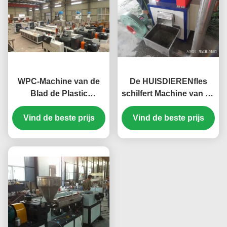
WPC-Machine van de
De HUISDIERENfles
Blad de Plastic
schilfert Machine van de
Uitdrijving, Kegel
Granulator de Plastic
Tweelingschroefextruder
Vind de beste prijs
Vind de beste prijs
Uitdrijving, de
Korrelextruder van de
HUISDIEREN
Kringloopfilm af