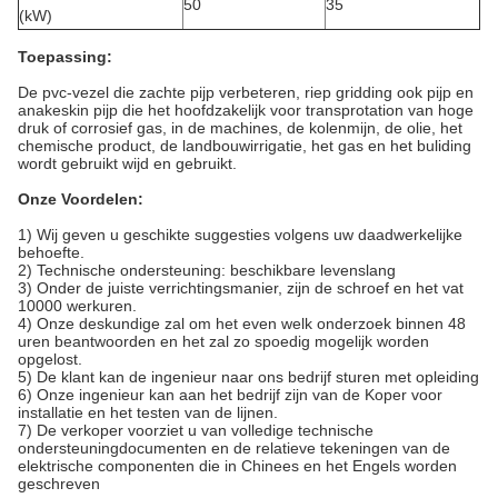
50
35
(kW)
Toepassing:
De pvc-vezel die zachte pijp verbeteren, riep gridding ook pijp en
anakeskin pijp die het hoofdzakelijk voor transprotation van hoge
druk of corrosief gas, in de machines, de kolenmijn, de olie, het
chemische product, de landbouwirrigatie, het gas en het buliding
wordt gebruikt wijd en gebruikt.
Onze Voordelen:
1)
Wij geven u geschikte suggesties volgens uw daadwerkelijke
behoefte.
2) Technische ondersteuning: beschikbare levenslang
3) Onder de juiste verrichtingsmanier, zijn de schroef en het vat
10000 werkuren.
4) Onze deskundige zal om het even welk onderzoek binnen 48
uren beantwoorden en het zal zo spoedig mogelijk worden
opgelost.
5) De klant kan de ingenieur naar ons bedrijf sturen met opleiding
6) Onze ingenieur kan aan het bedrijf zijn van de Koper voor
installatie en het testen van de lijnen.
7) De verkoper voorziet u van volledige technische
ondersteuningdocumenten en de relatieve tekeningen van de
elektrische componenten die in Chinees en het Engels worden
geschreven