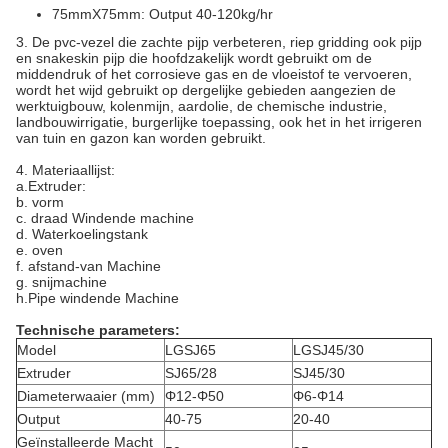
75mmX75mm: Output 40-120kg/hr
3. De pvc-vezel die zachte pijp verbeteren, riep gridding ook pijp
en snakeskin pijp die hoofdzakelijk wordt gebruikt om de
middendruk of het corrosieve gas en de vloeistof te vervoeren,
wordt het wijd gebruikt op dergelijke gebieden aangezien de
werktuigbouw, kolenmijn, aardolie, de chemische industrie,
landbouwirrigatie, burgerlijke toepassing, ook het in het irrigeren
van tuin en gazon kan worden gebruikt.
4.
Materiaallijst:
a.Extruder:
b. vorm
c. draad Windende machine
d. Waterkoelingstank
e. oven
f. afstand-van Machine
g. snijmachine
h.Pipe windende Machine
Technische parameters:
Model
LGSJ65
LGSJ45/30
Extruder
SJ65/28
SJ45/30
Diameterwaaier (mm)
Φ12-Φ50
Φ6-Φ14
Output
40-75
20-40
Geïnstalleerde Macht