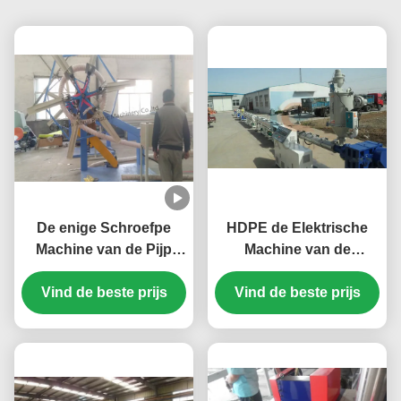
De enige Schroefpe
HDPE de Elektrische
Machine van de Pijp
Machine van de
Plastic Uitdrijving met
Waterpijp Plastic
Vind de beste prijs
Hoge Capaciteit
Vind de beste prijs
Uitdrijving, pp-de
Extruder van de
Drainagepijp