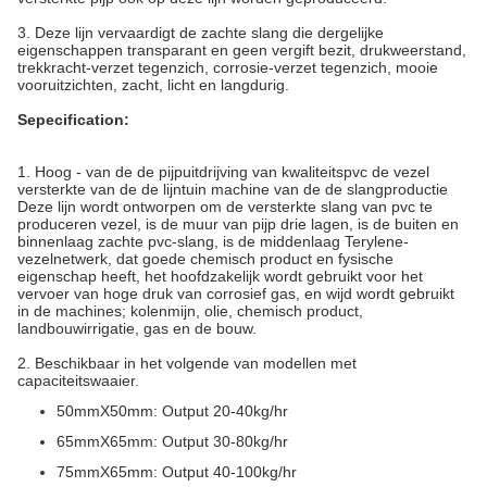
3. Deze lijn vervaardigt de zachte slang die dergelijke
eigenschappen transparant en geen vergift bezit, drukweerstand,
trekkracht-verzet tegenzich, corrosie-verzet tegenzich, mooie
vooruitzichten, zacht, licht en langdurig.
Sepecification:
1. Hoog - van de de pijpuitdrijving van kwaliteitspvc de vezel
versterkte van de de lijntuin machine van de de slangproductie
Deze lijn wordt ontworpen om de versterkte slang van pvc te
produceren vezel, is de muur van pijp drie lagen, is de buiten en
binnenlaag zachte pvc-slang, is de middenlaag Terylene-
vezelnetwerk, dat goede chemisch product en fysische
eigenschap heeft, het hoofdzakelijk wordt gebruikt voor het
vervoer van hoge druk van corrosief gas, en wijd wordt gebruikt
in de machines; kolenmijn, olie, chemisch product,
landbouwirrigatie, gas en de bouw.
2.
Beschikbaar in het volgende van modellen met
capaciteitswaaier.
50mmX50mm: Output 20-40kg/hr
65mmX65mm: Output 30-80kg/hr
75mmX65mm: Output 40-100kg/hr