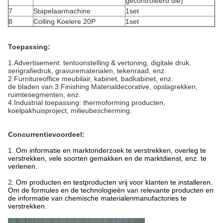
gecontroleerd die)
7
Stapelaarmachine
1set
8
Colling Koelere 20P
1set
Toepassing:
1.Advertisement: tentoonstelling & vertoning, digitale druk,
serigrafiedruk, gravurematerialen, tekenraad, enz.
2.Furnitureoffice meubilair, kabinet, badkabinet, enz.
de bladen van 3.Finishing Materialdecorative, opslagrekken,
ruimtesegmenten, enz.
4.Industrial toepassing: thermoforming producten,
koelpakhuisproject, milieubescherming.
Concurrentievoordeel:
1.
Om informatie en marktonderzoek te verstrekken, overleg te
verstrekken, vele soorten gemakken en de marktdienst, enz. te
verlenen.
2.
Om producten en testproducten vrij voor klanten te installeren.
Om de formules en de technologieën van relevante producten en
de informatie van chemische materialenmanufactories te
verstrekken.