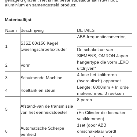
genageld graven. Het is het beste substituut aan ruw hout,
aluminium en samengesteld product;
Materiaallijst
Naam
Beschrijving
DETAILS
ABB-frequentieconvertor,
SJSZ 80/156 Kegel
1
tweelingschroefextruder
De schakelaar van
SIEMENS, OMRON Japan
hangertype die vorm „EKO
2
Vorm
uitdrijven“
4 fase het kalibreren
3
Schuimende Machine
(hydraulisch) apparaat
Lengte: 6000mm + In orde
4
Koeltank en steun
makend mes: 3 reeksen
8 paren
Afstand-van de transmissie
5
van het eenheidstoestel
(En Cilinder die losmaken
vastklemmen)
1set (door ABB
Automatische Scherpe
6
omschakelaar wordt
eenheid