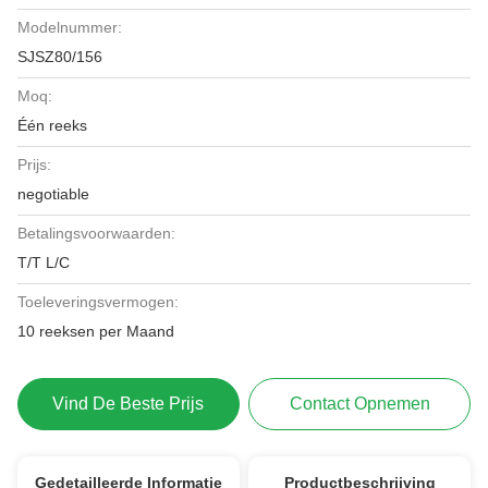
Modelnummer:
SJSZ80/156
Moq:
Één reeks
Prijs:
negotiable
Betalingsvoorwaarden:
T/T L/C
Toeleveringsvermogen:
10 reeksen per Maand
Vind De Beste Prijs
Contact Opnemen
Gedetailleerde Informatie
Productbeschrijving