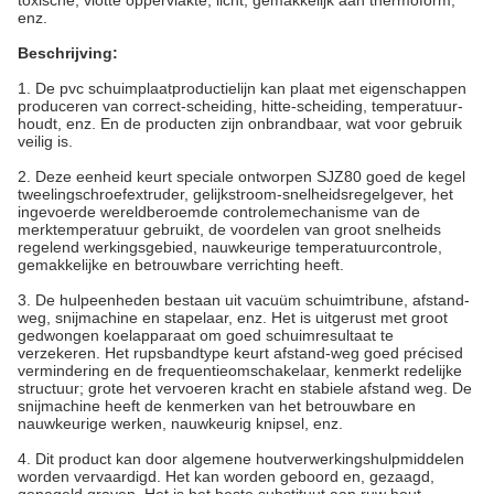
toxische, vlotte oppervlakte, licht, gemakkelijk aan thermoform,
enz.
Beschrijving:
1. De pvc schuimplaatproductielijn kan plaat met eigenschappen
produceren van correct-scheiding, hitte-scheiding, temperatuur-
houdt, enz. En de producten zijn onbrandbaar, wat voor gebruik
veilig is.
2. Deze eenheid keurt speciale ontworpen SJZ80 goed de kegel
tweelingschroefextruder, gelijkstroom-snelheidsregelgever, het
ingevoerde wereldberoemde controlemechanisme van de
merktemperatuur gebruikt, de voordelen van groot snelheids
regelend werkingsgebied, nauwkeurige temperatuurcontrole,
gemakkelijke en betrouwbare verrichting heeft.
3. De hulpeenheden bestaan uit vacuüm schuimtribune, afstand-
weg, snijmachine en stapelaar, enz. Het is uitgerust met groot
gedwongen koelapparaat om goed schuimresultaat te
verzekeren. Het rupsbandtype keurt afstand-weg goed précised
vermindering en de frequentieomschakelaar, kenmerkt redelijke
structuur; grote het vervoeren kracht en stabiele afstand weg. De
snijmachine heeft de kenmerken van het betrouwbare en
nauwkeurige werken, nauwkeurig knipsel, enz.
4.
Dit product kan door algemene houtverwerkingshulpmiddelen
worden vervaardigd. Het kan worden geboord en, gezaagd,