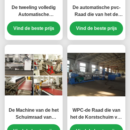
De tweeling volledig
De automatische pvc-
Automatische
Raad die van het de
Productielijn van de het
Productielijn Plastic
Schuimraad van pvc
Vind de beste prijs
Vind de beste prijs
Meubilair van de
van de Schroefextruder
Schuimraad Machine
maken
De Machine van de het
WPC-de Raad die van
Schuimraad van
het de Korstschuim van
meubilairwpc pvc met
pvc Machine voor