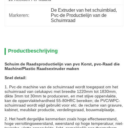
De Extruder van het schuimblad
, 
Markeren:
Pvc-de Productielijn van de 
Schuimraad
Productbeschrijving
Schuim de Raadsproductielijn van pvc Korst, pvc-Raad die
Machine/Plastic Raadsextruder maken
Snel detail:
1. Pvc-de machine van de schuimraad wordt toegepast om het
schuimraad van celukapvc met breedte 1220mm tot 1830mm,
dikte 3mm tot 30mm te produceren, en met stijve oppervlakte,
kan de oppervlaktehardheid 55-80HRC bereiken; de PVC/WPC-
schuimraad wordt wijd gebruikt voor etc. de reclame van gravure,
kabinet, meubilair productie, verdelingsraad, bouwmalplaatje.
2. Het heeft dergelijke kenmerken zoals hoge effectweerstand,
hoge verrottingsweerstand, weerstand op hoge temperatuur, niet-